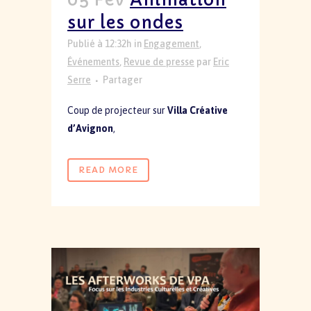
05 Fév
Animation
sur les ondes
Publié à 12:32h
in
Engagement
,
Événements
,
Revue de presse
par
Eric
Serre
Partager
Coup de projecteur sur
Villa Créative
d’Avignon
,
READ MORE