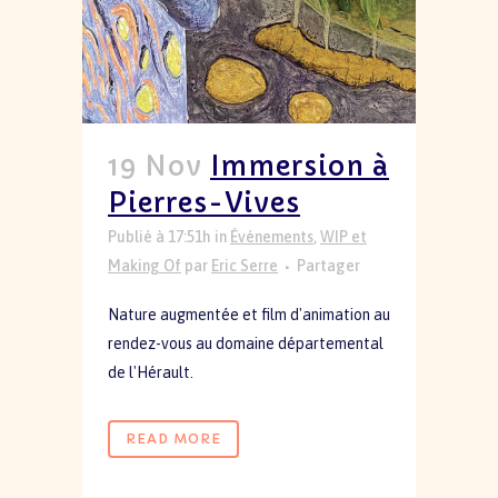
19 Nov
Immersion à
Pierres-Vives
Publié à 17:51h
in
Événements
,
WIP et
Making Of
par
Eric Serre
Partager
Nature augmentée et film d'animation au
rendez-vous au domaine départemental
de l'Hérault.
READ MORE