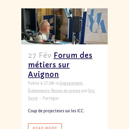
27 Fév
Forum des
métiers sur
Avignon
Publié à 17:18h
in
Engagement
,
Événements
,
Revue de presse
par
Eric
Serre
Partager
Coup de projecteurs sur les ICC.
READ MORE