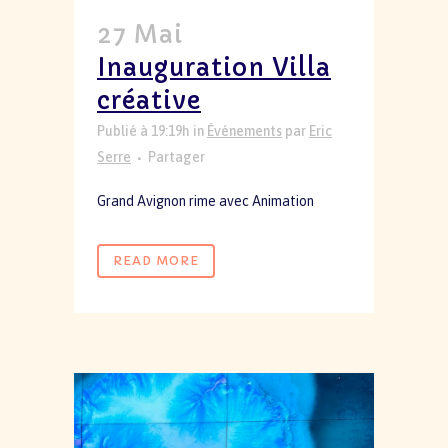
27 Mai
Inauguration Villa
créative
Publié à 19:19h
in
Événements
par
Eric
Serre
Partager
Grand Avignon rime avec Animation
READ MORE