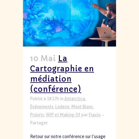
10 Mai
La
Cartographie en
médiation
(conférence)
Publié à 18:17h
in
Antarctica
,
Événements
,
Lodeve
,
Mont Blanc
,
Projets
,
WIP et Making Of
par
Flavio
Partager
Retour sur notre conférence sur l’usage