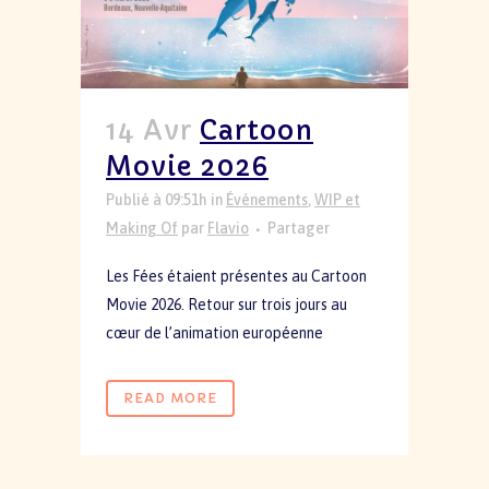
14 Avr
Cartoon
Movie 2026
Publié à 09:51h
in
Événements
,
WIP et
Making Of
par
Flavio
Partager
Les Fées étaient présentes au Cartoon
Movie 2026. Retour sur trois jours au
cœur de l’animation européenne
READ MORE