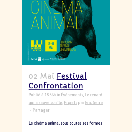
02 Mai
Festival
Confrontation
Publié à 18:56h
in
Événements
,
Le renard
qui a sauvé son île
,
Projets
par
Eric Serre
Partager
Le cinéma animal sous toutes ses formes