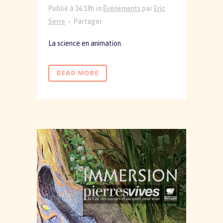
Publié à 16:18h
in
Événements
par
Eric
Serre
Partager
La science en animation.
READ MORE