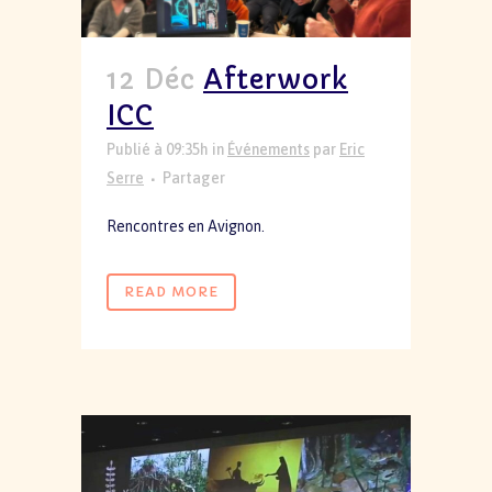
12 Déc
Afterwork
ICC
Publié à 09:35h
in
Événements
par
Eric
Serre
Partager
Rencontres en Avignon.
READ MORE