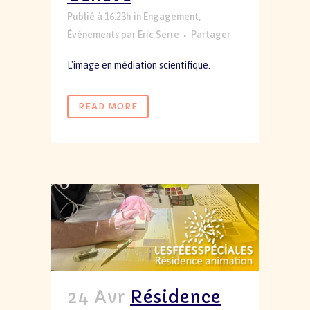
Publié à 16:23h
in
Engagement
,
Événements
par
Eric Serre
Partager
L'image en médiation scientifique.
READ MORE
24 Avr
Résidence