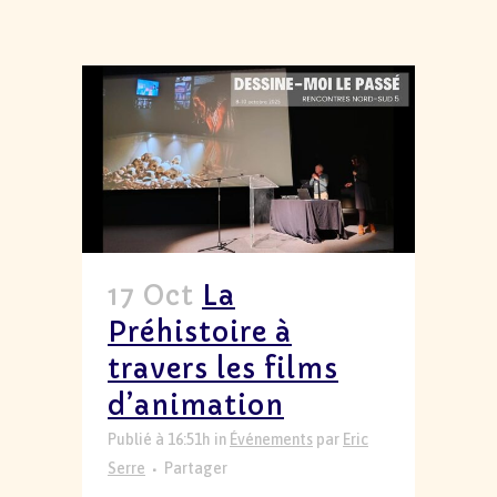
17 Oct
La
Préhistoire à
travers les films
d’animation
Publié à 16:51h
in
Événements
par
Eric
Serre
Partager