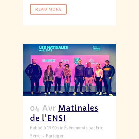
READ MORE
04 Avr
Matinales
de l’ENSI
Publié à 19:00h
in
Événements
par
Eric
Serre
Partager