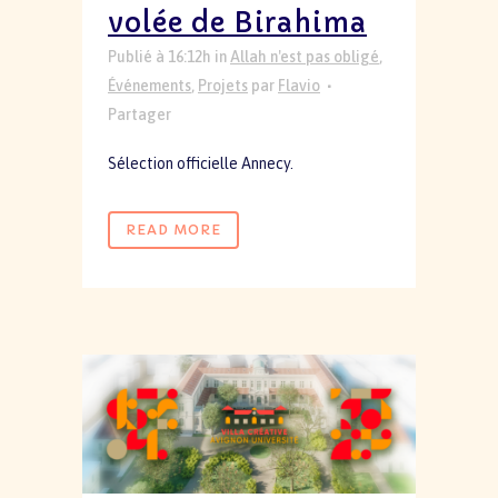
volée de Birahima
Publié à 16:12h
in
Allah n'est pas obligé
,
Événements
,
Projets
par
Flavio
Partager
Sélection officielle Annecy.
READ MORE