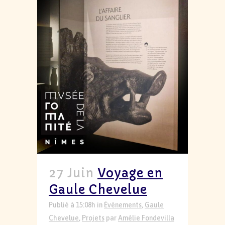
27 Juin
Voyage en
Gaule Chevelue
Publié à 15:08h
in
Événements
,
Gaule
Chevelue
,
Projets
par
Amélie Fondevilla