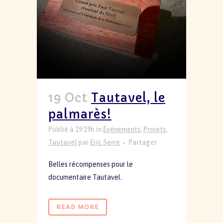
19 Oct
Tautavel, le
palmarès!
Publié à 19:19h
in
Événements
,
Projets
,
Tautavel
par
Eric Serre
Partager
Belles récompenses pour le
documentaire
Tautavel.
READ MORE