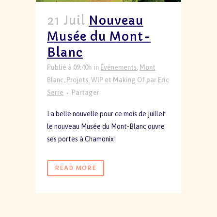
21 Juil
Nouveau
Musée du Mont-
Blanc
Publié à 09:40h
in
Événements
,
Mont
Blanc
,
Projets
,
WIP et Making Of
par
Eric
Serre
Partager
La belle nouvelle pour ce mois de juillet:
le nouveau Musée du Mont-Blanc ouvre
ses portes à Chamonix!
READ MORE