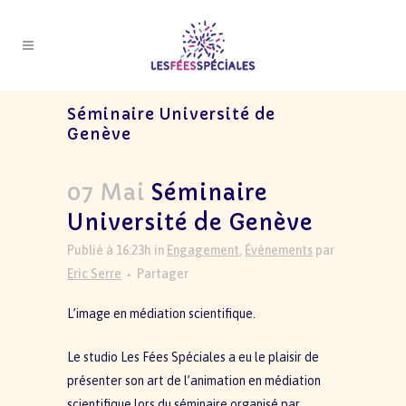
Séminaire Université de
Genève
07 Mai
Séminaire
Université de Genève
Publié à 16:23h
in
Engagement
,
Événements
par
Eric Serre
Partager
L’image en médiation scientifique.
Le studio
Les Fées Spéciales
a eu le plaisir de
présenter son art de l’animation en médiation
scientifique lors du séminaire organisé par