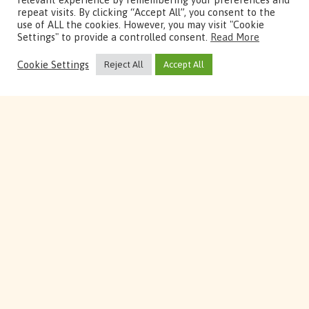
repeat visits. By clicking “Accept All”, you consent to the
use of ALL the cookies. However, you may visit "Cookie
Settings" to provide a controlled consent.
Read More
Cookie Settings
Reject All
Accept All
NOS MISSIONS
Le studio d’animation
Les Fées Spéciales
,
propose des solutions sur mesure à vos
projets numériques animés ou
interactifs. Depuis 2015, nos équipes
artistiques et R&D mettent leurs
compétences au service des longs