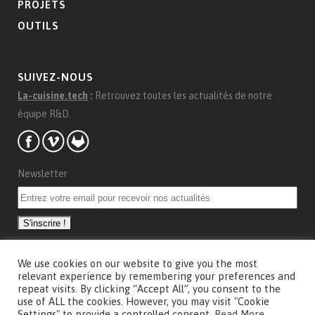
PROJETS
OUTILS
SUIVEZ-NOUS
La-cuisine.tech
:
Retrouvez toutes les actualités de notre
équipe R&D.
Newsletter
We use cookies on our website to give you the most
CONCEPTION
relevant experience by remembering your preferences and
repeat visits. By clicking “Accept All”, you consent to the
Conception et communication visuelle
Marie Saby
use of ALL the cookies. However, you may visit "Cookie
Settings" to provide a controlled consent.
Read More