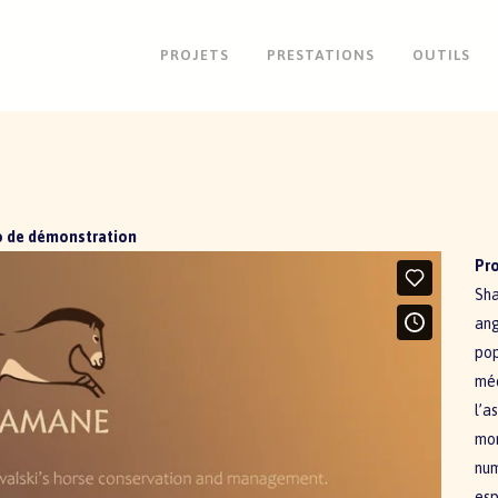
PROJETS
PRESTATIONS
OUTILS
o de démonstration
Pr
Sha
ang
pop
méd
l’a
mon
num
esp