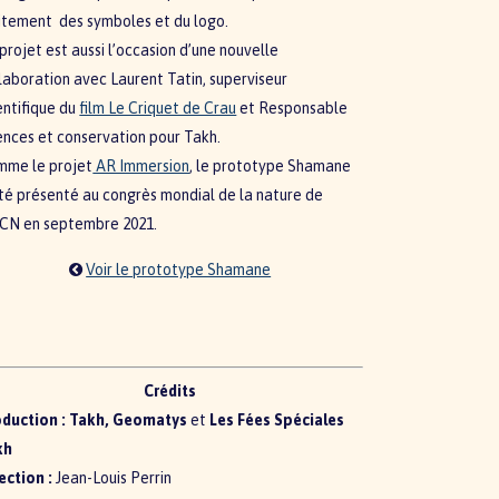
itement des symboles et du logo.
projet est aussi l’occasion d’une nouvelle
laboration avec Laurent Tatin, superviseur
entifique du
film Le Criquet de Crau
et Responsable
ences et conservation pour Takh.
mme le projet
AR Immersion
, le prototype Shamane
té présenté au congrès mondial de la nature de
ICN en septembre 2021.
Voir le prototype Shamane
Crédits
duction :
Takh, Geomatys
et
Les Fées Spéciales
kh
ection :
Jean-Louis Perrin