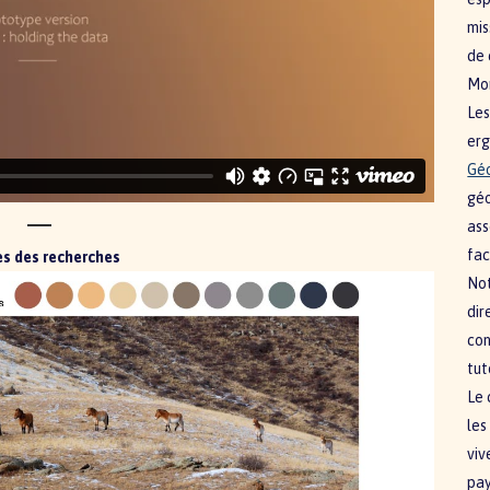
mis
de 
Mo
Les
erg
Gé
géo
ass
fac
s des recherches
Not
dir
con
tut
Le 
les
viv
pay