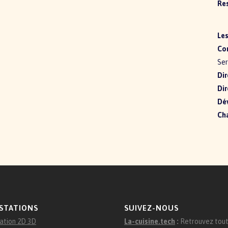
Res
Les
Con
Ser
Dir
Dir
Dé
Cha
STATIONS
SUIVEZ-NOUS
ation 2D 3D
La-cuisine.tech
:
Retrouvez tout