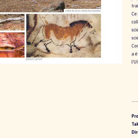
tra
Ce 
col
sci
sci
Co
a é
l’U
Pro
Ta
Dir