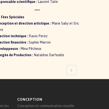
ponsable scientifique :
Laurent Tatin
 Fées Spéciales
ception et direction artistique :
Marie Saby et Eric
re
ection technique :
Flavio Perez
ection financière :
Sophie Marron
veloppeuse :
Mina Pêcheux
rgée de Production :
Natalène Darfeuille
CONCEPTION
es les
Conception et communication visuelle