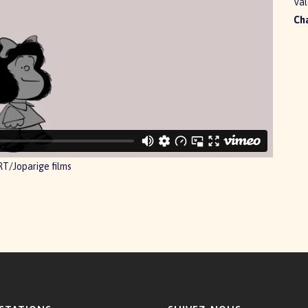
Val
Cha
T/Joparige films