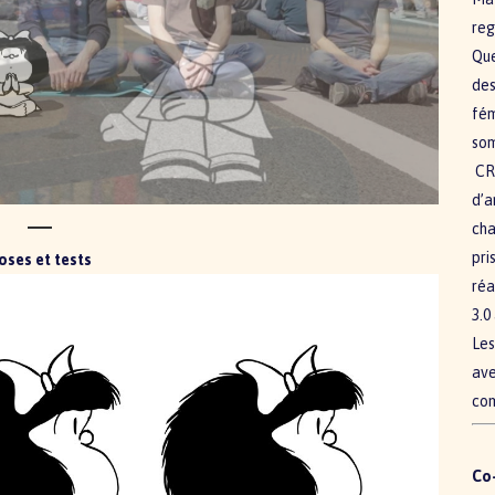
reg
Que
des
fém
som
CRF
d’a
cha
pri
oses et tests
réa
3.0
Les
ave
com
Co