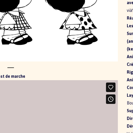
ave
vià
Réa
Les
Sur
(an
(ke
Ani
Cré
Rig
est de marche
Ani
Co
Lay
Bou
Sup
Dir
Dé