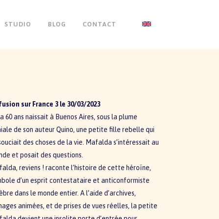
STUDIO
BLOG
CONTACT
fusion sur France 3 le 30/03/2023
y a 60 ans naissait à Buenos Aires, sous la plume
iale de son auteur Quino, une petite fille rebelle qui
souciait des choses de la vie. Mafalda s’intéressait au
de et posait des questions.
alda, reviens ! raconte l’histoire de cette héroïne,
bole d’un esprit contestataire et anticonformiste
èbre dans le monde entier. A l’aide d’archives,
mages animées, et de prises de vues réelles, la petite
alda devient une insolite porte d’entrée pour