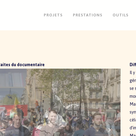
PROJETS
PRESTATIONS
OUTILS
raites du documentaire
Dif
Il 
gén
se 
mon
Maf
sym
cél
d’i
Maf