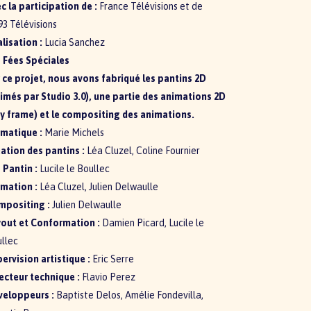
c la participation de :
France Télévisions et de
93 Télévisions
lisation :
Lucia Sanchez
 Fées Spéciales
 ce projet, nous avons fabriqué les pantins 2D
imés par Studio 3.0), une partie des animations 2D
y frame) et le compositing des animations.
matique :
Marie Michels
ation des pantins :
Léa Cluzel, Coline Fournier
 Pantin :
Lucile le Boullec
mation :
Léa Cluzel, Julien Delwaulle
mpositing :
Julien Delwaulle
out et Conformation :
Damien Picard, Lucile le
llec
ervision artistique :
Eric Serre
ecteur technique :
Flavio Perez
veloppeurs :
Baptiste Delos, Amélie Fondevilla,