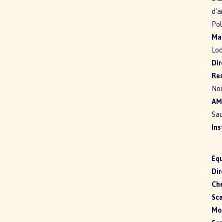
d’a
Pol
Maî
Lod
Dir
Res
Noi
AM
Sa
Ins
Équ
Dir
Che
Sca
Mod