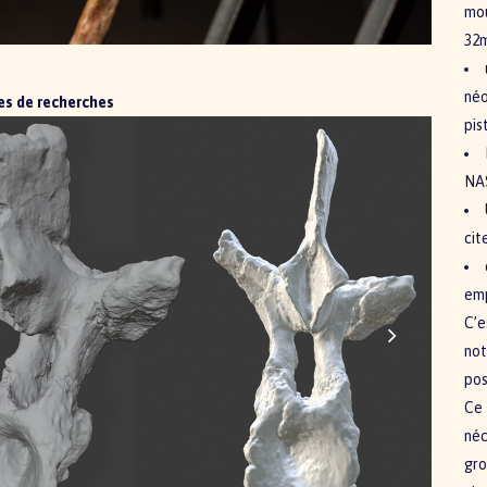
mou
32
néo
s de recherches
pis
NA
cit
em
C’e
not
pos
Ce 
néc
gro