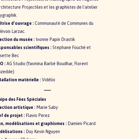
rchitecture Projectiles et les graphistes de l’atelier
ygraphik.
trise d’ouvrage :
Communauté de Communes du
évois Larzac.
ection du musée :
Ivonne Papin Drastik
ponsables scientifiques :
Stephane Fouché et
sette Bec
O :
AG Studio (Yasmina Barbé Boudhar, Florent
uzedde)
tallation matérielle :
Vidélio
ipe des Fées Spéciales
ection artistique :
Marie Saby
f de projet :
Flavio Perez
n, modélisations et graphismes :
Damien Picard
élisations :
Duy Kevin Nguyen