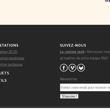
Sca
STATIONS
SUIVEZ-NOUS
ation 2D 3D
La-cuisine.tech
:
Retrouvez tout
ation numérique
actualités de notre équipe R&D.
rtise technique
JETS
Newsletter
ILS