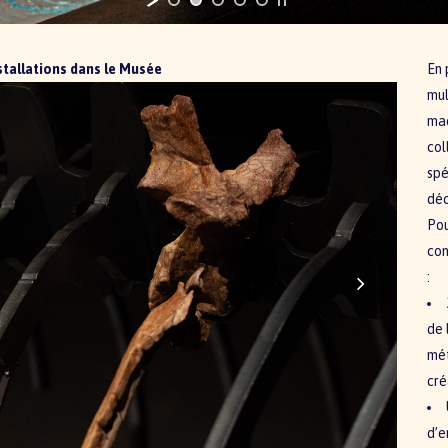
stallations dans le Musée
En 
mul
maq
col
spé
déc
Pou
con
:
de 
mét
cré
d’e