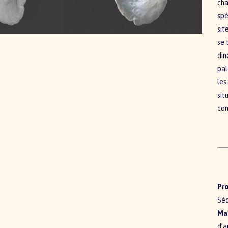
cha
spé
sit
se 
din
pal
les
sit
con
Pro
Sé
Maî
d’a