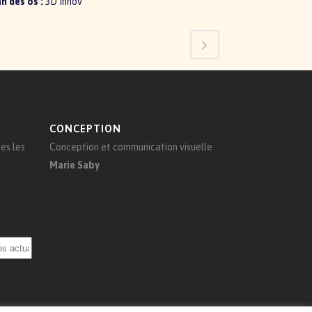
n des os :
3D Innov
CONCEPTION
es les
Conception et communication visuelle
Marie Saby