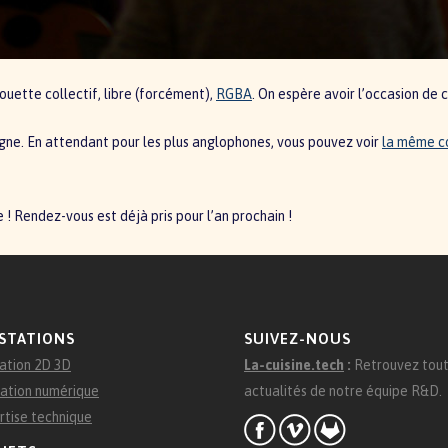
houette collectif, libre (forcément),
RGBA
. On espère avoir l’occasion de
igne. En attendant pour les plus anglophones, vous pouvez voir
la même c
 ! Rendez-vous est déjà pris pour l’an prochain !
STATIONS
SUIVEZ-NOUS
ation 2D 3D
La-cuisine.tech
:
Retrouvez tout
ation numérique
actualités de notre équipe R&D.
rtise technique