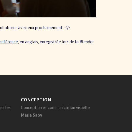
 collaborer avec eux prochainement ! 🙂
onférence
, en anglais, enregistrée lors de la Blender
CONCEPTION
es les
Conception et communication visuelle
Marie Saby