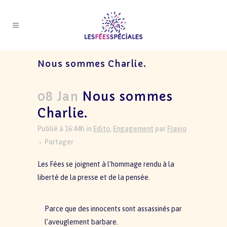
Nous sommes Charlie.
08 Jan
Nous sommes
Charlie.
Publié à 16:44h
in
Edito
,
Engagement
par
Flavio
Partager
Les Fées se joignent à l’hommage rendu à la
liberté de la presse et de la pensée.
Parce que des innocents sont assassinés par
l’aveuglement barbare.