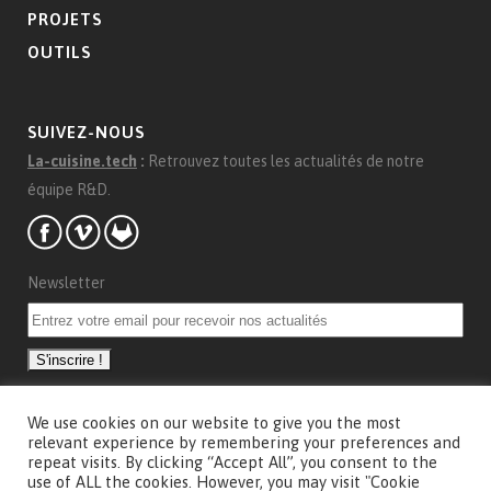
PROJETS
OUTILS
SUIVEZ-NOUS
La-cuisine.tech
:
Retrouvez toutes les actualités de notre
équipe R&D.
Newsletter
We use cookies on our website to give you the most
CONCEPTION
relevant experience by remembering your preferences and
repeat visits. By clicking “Accept All”, you consent to the
Conception et communication visuelle
Marie Saby
use of ALL the cookies. However, you may visit "Cookie