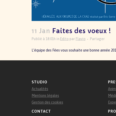
11 Jan
Faites des voeux !
Publié à 18:01h
in
Edito
par
Flavio
Partager
L’équipe des Fées vous souhaite une bonne année 201
STUDIO
PRE
Actualités
Anim
Mentions légales
Médi
Gestion des cookies
Expe
CONTACT
PRO