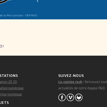
5 !
STATIONS
SUIVEZ-NOUS
ation 2D 3D
La-cuisine.tech
:
Retrouvez tout
ation numérique
actualités de notre équipe R&D.
rtise technique
JETS