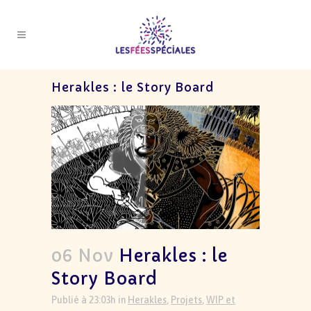
Herakles : le Story Board
06 Nov
Herakles : le
Story Board
Publié à 23:03h
in
Herakles
,
Projets
,
WIP et