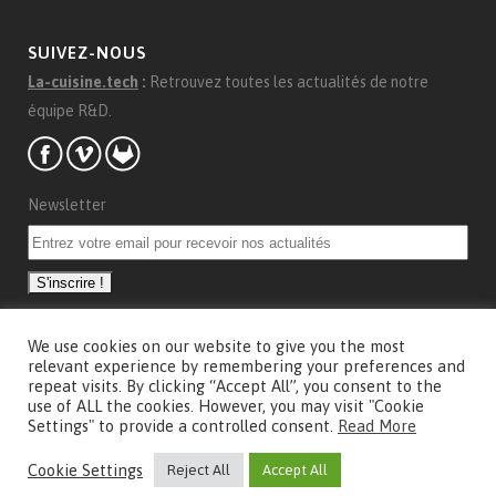
SUIVEZ-NOUS
La-cuisine.tech
:
Retrouvez toutes les actualités de notre
équipe R&D.
Newsletter
We use cookies on our website to give you the most
CONCEPTION
relevant experience by remembering your preferences and
repeat visits. By clicking “Accept All”, you consent to the
Conception et communication visuelle
Marie Saby
use of ALL the cookies. However, you may visit "Cookie
Settings" to provide a controlled consent.
Read More
Cookie Settings
Reject All
Accept All