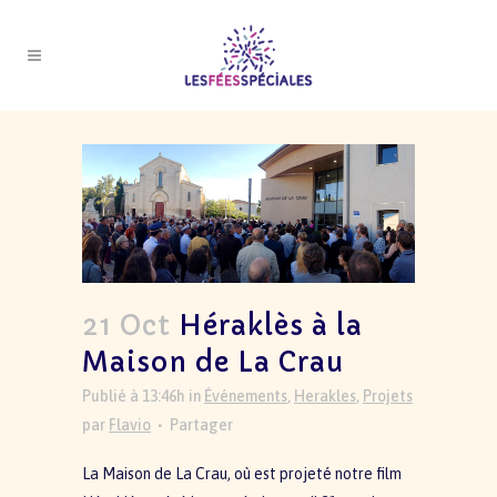
21 Oct
Héraklès à la
Maison de La Crau
Publié à 13:46h
in
Événements
,
Herakles
,
Projets
par
Flavio
Partager
La Maison de La Crau, où est projeté notre film