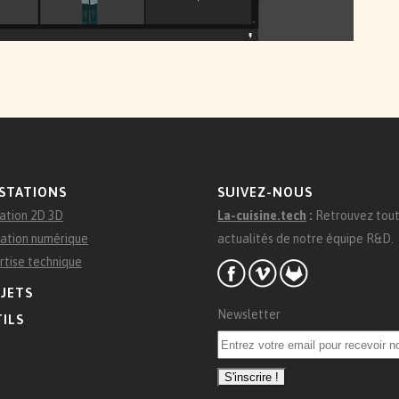
STATIONS
SUIVEZ-NOUS
ation 2D 3D
La-cuisine.tech
:
Retrouvez tout
ation numérique
actualités de notre équipe R&D.
rtise technique
JETS
Newsletter
ILS