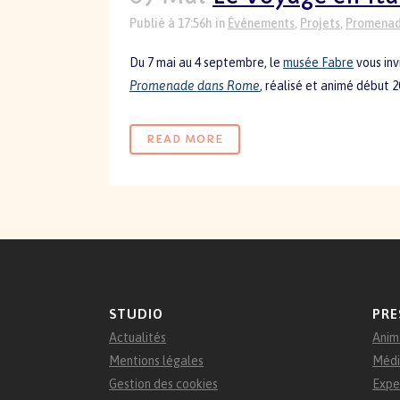
Publié à 17:56h
in
Événements
,
Projets
,
Promenad
Du 7 mai au 4 septembre, le
musée Fabre
vous inv
Promenade dans Rome
, réalisé et animé début 2
READ MORE
STUDIO
PRE
Actualités
Anim
Mentions légales
Médi
Gestion des cookies
Expe