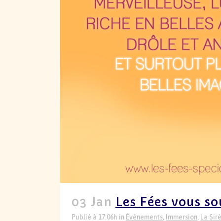
03 Jan
Les Fées vous so
Publié à 17:06h
in
Événements
,
Immersion
,
La Sir