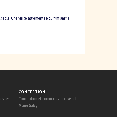
siècle. Une visite agrémentée du film animé
CONCEPTION
es les
Conception et communication visuelle
Marie Saby