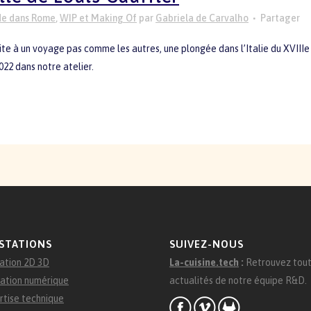
e dans Rome
,
WIP et Making Of
par
Gabriela de Carvalho
Partager
ite à un voyage pas comme les autres, une plongée dans l’Italie du XVIII
e
022 dans notre atelier.
STATIONS
SUIVEZ-NOUS
ation 2D 3D
La-cuisine.tech
:
Retrouvez tout
ation numérique
actualités de notre équipe R&D.
rtise technique