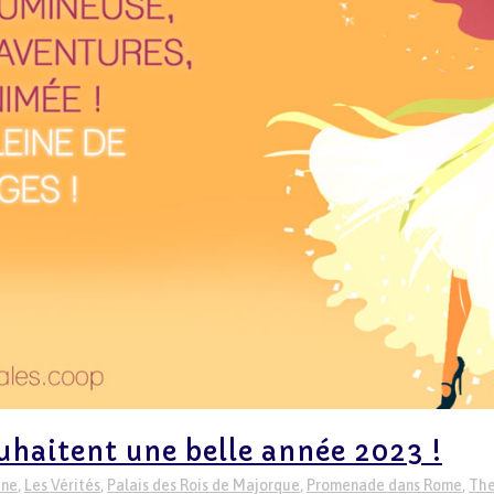
uhaitent une belle année 2023 !
ène
,
Les Vérités
,
Palais des Rois de Majorque
,
Promenade dans Rome
,
The