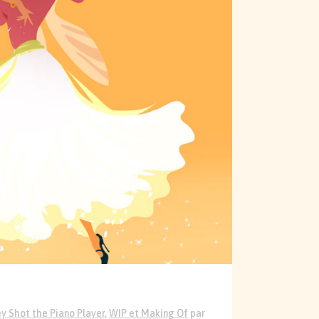
y Shot the Piano Player
,
WIP et Making Of
par